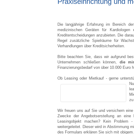
Praxiseinrichtung und m
Die langjährige Erfahrung im Bereich de
medizinischen Geräten für Kardiologen 
Kreditentscheidungen anzubieten. Die darau
Regel zusätzliche Spielräume für Wachst
Verhandlungen über Kreditsicherheiten.
Bitte beachten Sie, dass wir aufgrund be
Unternehmen schließen können,
die mi
Finanzierungsbedarf von über 10.000 Euro 
Ob Leasing oder Mietkauf - gerne unterst
Nu
le
Mi
zu
Wir freuen uns auf Sie und versichern ein
Zwecke der Angebotserstellung an eine 
Leasingobjekt machen? Kein Problem -
weitergeleitet. Dieser wird in Abstimmung 
des Formulars erklären Sie sich mit obigem 