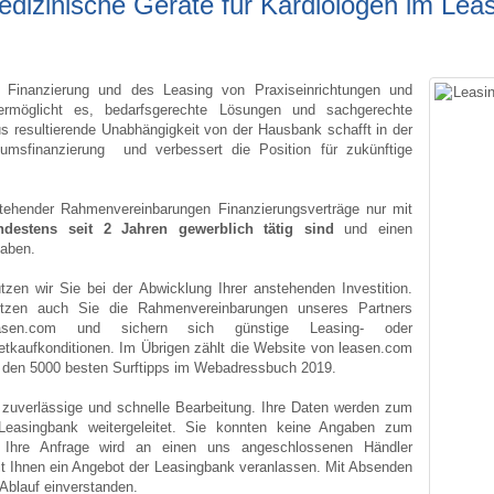
edizinische Geräte für Kardiologen im Lea
r Finanzierung und des Leasing von Praxiseinrichtungen und
ermöglicht es, bedarfsgerechte Lösungen und sachgerechte
s resultierende Unabhängigkeit von der Hausbank schafft in der
umsfinanzierung und verbessert die Position für zukünftige
stehender Rahmenvereinbarungen Finanzierungsverträge nur mit
ndestens seit 2 Jahren gewerblich tätig sind
und einen
haben.
ützen wir Sie bei der Abwicklung
Ihrer anstehenden Investition.
tzen auch Sie die Rahmenvereinbarungen unseres Partners
asen.com und sichern sich günstige Leasing- oder
etkaufkonditionen. Im Übrigen zählt die Website von leasen.com
 den 5000 besten Surftipps im Webadressbuch 2019.
e zuverlässige und schnelle Bearbeitung. Ihre Daten werden zum
Leasingbank weitergeleitet. Sie konnten keine Angaben zum
 Ihre Anfrage wird an einen uns angeschlossenen Händler
mit Ihnen ein Angebot der Leasingbank veranlassen. Mit Absenden
Ablauf einverstanden.